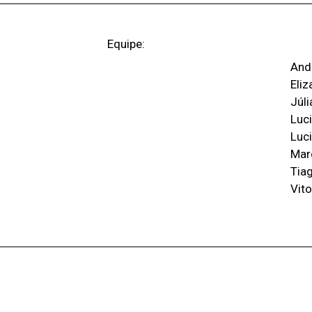
Equipe:
And
Eliz
Júli
Luc
Luc
Mar
Tiag
Vito